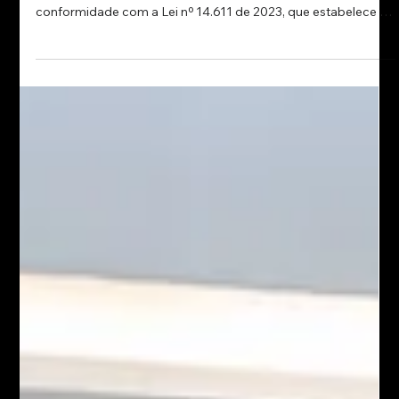
Relatório de Transparência Salarial
2026
O Almacen Pepe Horto Ltda. está comprometida em
promover um ambiente de trabalho inclusivo e equitativo, em
conformidade com a Lei nº 14.611 de 2023, que estabelece a
Igualdade Salarial e os Critérios Remuneratórios entre
Mulheres e Homens. Neste sentido, a empresa publica seu
Relatório de Transparência Salarial de forma clara e acessível,
assegurando ampla divulgação.