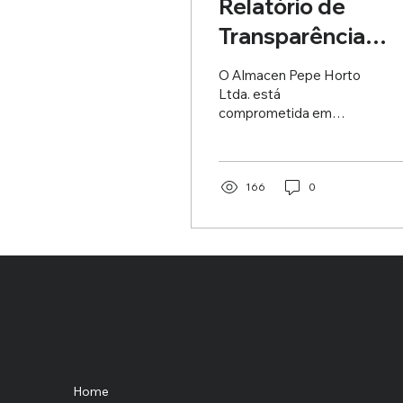
Relatório de
Transparência
Salarial 2026
O Almacen Pepe Horto
Ltda. está
comprometida em
promover um ambiente
de trabalho inclusivo e
equitativo, em
conformidade com a Lei
166
0
nº 14.611 de 2023, que
estabelece a Igualdade
Salarial e os Critérios
Remuneratórios entre
Mulheres e Homens.
Neste sentido, a
empresa publica seu
Relatório de
Menu
Transparência Salarial de
forma clara e acessível,
Home
assegurando ampla