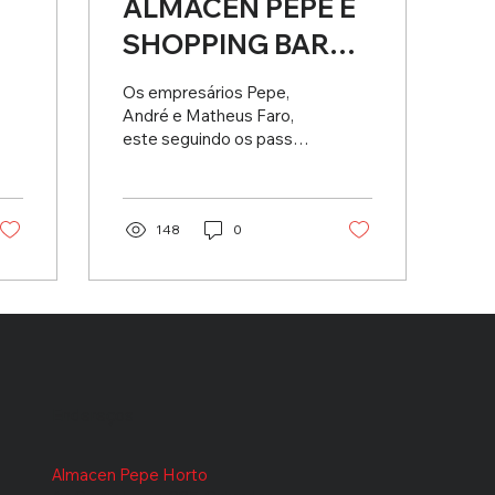
ALMACEN PEPE E
SHOPPING BARRA
ANUNCIAM
Os empresários Pepe,
PARCERIA
André e Matheus Faro,
este seguindo os passos
do pai e do avô nos
negócios, anunciam a
chegada de uma
unidade...
148
0
Endereços
Almacen Pepe Horto