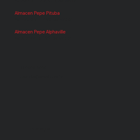
Av. Santa Luzia, 985, Salvador
Almacen Pepe Pituba
Av. Paulo VI, 1498, Salvador
Almacen Pepe Alphaville
Av. Alphaville, 199, Salvador
11 0000-0000
contato@email.com.br
Endereços