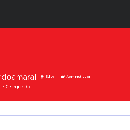
rdoamaral
Editor
Administrador
amaral
r
0
seguindo