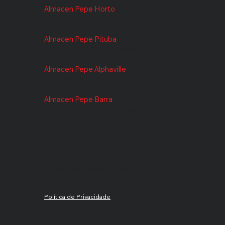
Almacen Pepe Horto
Av. Santa Luzia, 985, Salvador
3356-2486
Almacen Pepe Pituba
Av. Paulo VI, 1498, Salvador
3015-5100
Almacen Pepe Alphaville
Av. Alphaville, 199, Salvador
3011-9001
Almacen Pepe Barra
Av. Centenário, 2992, Salvador
98231-6526
9 8173-6847
contato@carballofaroimport.com.br
Política de Privacidade